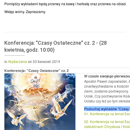
Pomiędzy wykładami będą przerwy na kawę i herbatę oraz przerwa na obiad.
Wstęp wolny. Zapraszamy.
Konferencja: "Czasy Ostateczne" cz. 2 - (28
kwietnia, godz. 10:00)
in
Wydarzenia
on 03 kwiecień 2019
Konferencja: "Czasy Ostateczne" cz. 2
W czasie swojego pierwszego
Apostoł Paweł zapowiadał, ż
zmartwychwstanie a Kościół s
ziemi, zostanie pochwycony. B
Ucisk. Czy pochwycenie Kośc
Ucisku czy też po tym okresi
Posłuchaj wykładów "Czasy O
01. Konferencja na temat Esch
02. Konferencja na temat Esch
zaślubinach Chrystusa i Kośc