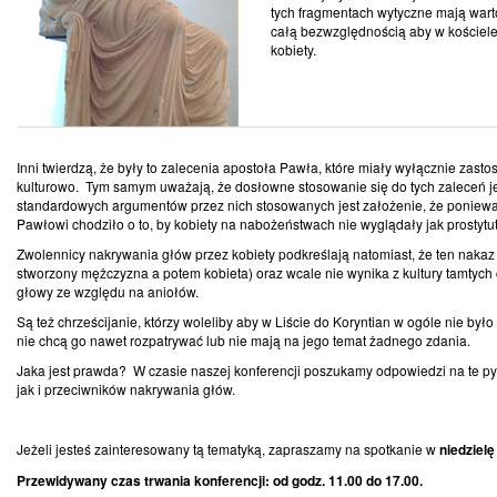
tych fragmentach wytyczne mają war
całą bezwzględnością aby w kościele
kobiety.
Inni twierdzą, że były to zalecenia apostoła Pawła, które miały wyłącznie za
kulturowo. Tym samym uważają, że dosłowne stosowanie się do tych zaleceń 
standardowych argumentów przez nich stosowanych jest założenie, że ponieważ w
Pawłowi chodziło o to, by kobiety na nabożeństwach nie wyglądały jak prostytut
Zwolennicy nakrywania głów przez kobiety podkreślają natomiast, że ten nakaz 
stworzony mężczyzna a potem kobieta) oraz wcale nie wynika z kultury tamtych
głowy ze względu na aniołów.
Są też chrześcijanie, którzy woleliby aby w Liście do Koryntian w ogóle nie było
nie chcą go nawet rozpatrywać lub nie mają na jego temat żadnego zdania.
Jaka jest prawda? W czasie naszej konferencji poszukamy odpowiedzi na te p
jak i przeciwników nakrywania głów.
Jeżeli jesteś zainteresowany tą tematyką, zapraszamy na spotkanie w
niedzielę
Przewidywany czas trwania konferencji: od godz. 11.00 do 17.00.