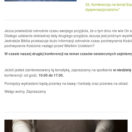
03. Konferencja na temat Esch
dyspensacjonalizmu"
Jezus powiedział odnośnie czasu swojego przyjścia, że o tym dniu nie wie On sa
Dlatego ustalanie dokładnej daty drugiego przyjścia Jezusa jest próżnym wysiłki
Jednakże Biblia przekazuje dużo informacji odnośnie czasu pochwycenia Kości
pochwycenie Kościoła nastąpi przed Wielkim Uciskiem?
W czasie naszej drugiej konferencji na temat czasów ostatecznych zajmiemy
Jeżeli jesteś zainteresowany tą tematyką, zapraszamy na spotkanie
w niedzielę
konferencji: od godz.
10.00 do 17.00.
Pomiędzy wykładami będą przerwy na kawę i herbatę oraz przerwa na obiad.
Wstęp wolny. Zapraszamy