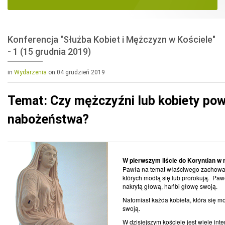
Konferencja "Służba Kobiet i Mężczyzn w Kościele"
- 1 (15 grudnia 2019)
in
Wydarzenia
on 04 grudzień 2019
Temat: Czy mężczyźni lub kobiety pow
nabożeństwa?
W pierwszym liście do Koryntian w r
Pawła na temat właściwego zachowan
których modlą się lub prorokują. Pawe
nakrytą głową, hańbi głowę swoją.
Natomiast każda kobieta, która się m
swoją.
W dzisiejszym kościele jest wiele int