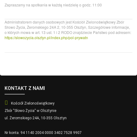
Zapraszamy na spotkania w każdą niedzielę o godz. 11:00
Administratorem danych osobowych jest Kościół Zielonoświątkowy Zbór
Słowo Życia, Żeromskiego 24A 2, 10-355 Olsztyn,
Szczegółowe informacje,
o których mowa w art. 13 ust. 1 i 2 RODO znajdziecie Państwo pod adresem:
https://slowozycia.olsztyn.pl/index.php/pol-prywatn
KONTAKT Z NAMI
Kościół Zielonoświątkowy
Zbór "Słowo Życia" w Olsztynie
ul. Żeromskiego 24A, 10-355 Olsztyn
Nr konta: 94 1140 2004 0000 3402 7528 9907