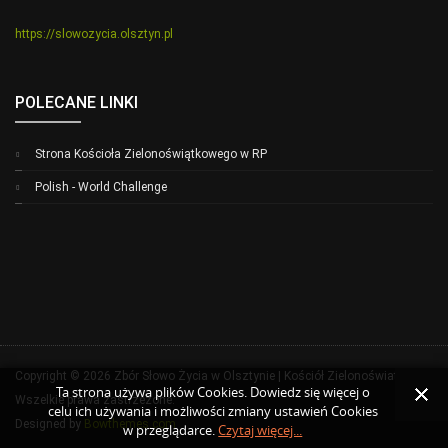
https://slowozycia.olsztyn.pl
POLECANE LINKI
Strona Kościoła Zielonoświątkowego w RP
Polish - World Challenge
Copyright © 2026 Zbór Słowo Życia w Olsztynie | Kościół Zielonoświatkowy.
Ta strona używa plików Cookies. Dowiedz się więcej o
Wszelkie prawa zastrzeżone.
celu ich używania i możliwości zmiany ustawień Cookies
Designed by
Bowthemes.com
w przeglądarce.
Czytaj więcej...