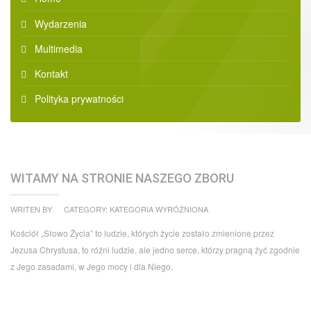
Wydarzenia
Multimedia
Kontakt
Polityka prywatności
WITAMY NA STRONIE NASZEGO ZBORU
WRITEN BY
CATEGORY: KATEGORIA WYRÓŻNIONA
Kościół „Słowo Życia” to ludzie, których życie zostało zmienione przez
Jezusa Chrystusa, to różni ludzie, ale jedno serce, którzy pragną żyć zgodnie
z Jego zasadami, w Jego mocy i dla Niego.