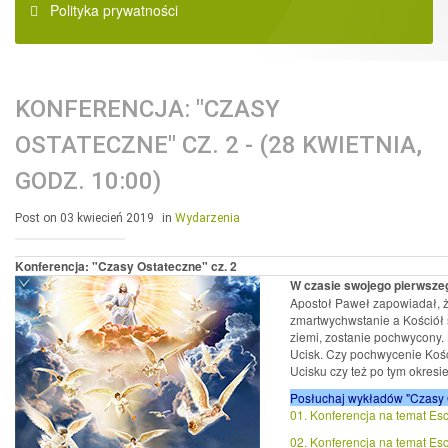
Polityka prywatności
KONFERENCJA: "CZASY
OSTATECZNE" CZ. 2 - (28 KWIETNIA,
GODZ. 10:00)
Post on 03 kwiecień 2019
in
Wydarzenia
Konferencja: "Czasy Ostateczne" cz. 2
W czasie swojego pierwszego
Apostoł Paweł zapowiadał, ż
zmartwychwstanie a Kościół s
ziemi, zostanie pochwycony. B
Ucisk. Czy pochwycenie Kośc
Ucisku czy też po tym okresi
Posłuchaj wykładów "Czasy O
01. Konferencja na temat Esch
02. Konferencja na temat Esch