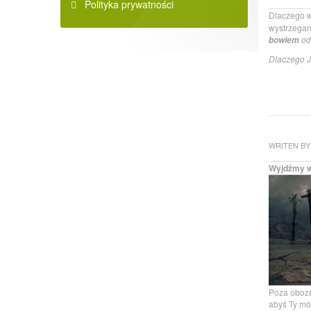
Polityka prywatności
Dlaczego w
wystrzegan
od
bowiem
Dlaczego J
WRITEN BY
Wyjdźmy w
Poza oboze
abyś Ty mó