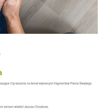
0
a
resujące Cię kazania na temat wybranych fragmentów Pisma Świętego
łym sercem wielbić Jezusa Chrystusa.