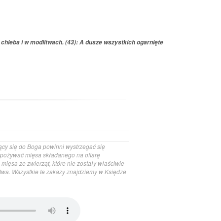
u chleba i w modlitwach. (43): A dusze wszystkich ogarnięte
jący się do Boga powinni wystrzegać się
spożywać mięsa składanego na ofiarę
ięsa ze zwierząt, które nie zostały właściwie
twa. Wszystkie te zakazy znajdziemy w Księdze