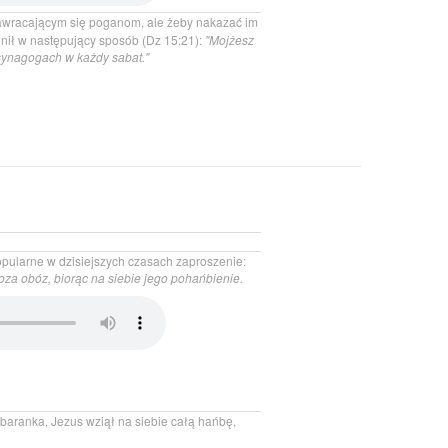
awracającym się poganom, ale żeby nakazać im
nił w następujący sposób (Dz 15:21):
"Mojżesz
synagogach w każdy sabat."
opularne w dzisiejszych czasach zaproszenie:
oza obóz, biorąc na siebie jego pohańbienie.
baranka, Jezus wziął na siebie całą hańbę,