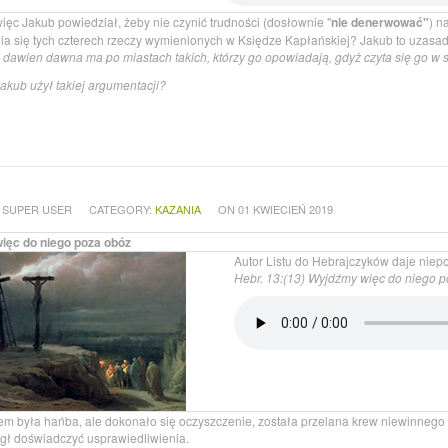
ięc Jakub powiedział, żeby nie czynić trudności (dosłownie "
nie denerwować"
) n
ia się tych czterech rzeczy wymienionych w Księdze Kapłańskiej? Jakub to uzasad
 dawien dawna ma po miastach takich, którzy go opowiadają, gdyż czyta się go w 
akub użył takiej argumentacji?
 SUPER USER
CATEGORY:
KAZANIA
ON 01 KWIECIEŃ 2019
ięc do niego poza obóz
Autor Listu do Hebrajczyków daje niep
Hebr. 13:(13) Wyjdźmy więc do niego p
m była hańba, ale dokonało się oczyszczenie, została przelana krew niewinnego 
gł doświadczyć usprawiedliwienia.