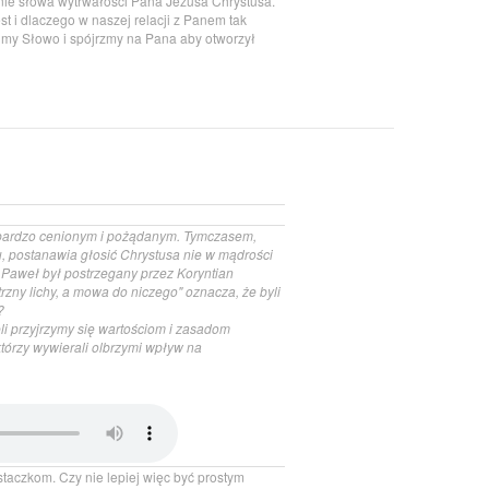
owanie słowa wytrwałości Pana Jezusa Chrystusa.
t i dlaczego w naszej relacji z Panem tak
jmy Słowo i spójrzmy na Pana aby otworzył
 bardzo cenionym i pożądanym. Tymczasem,
, postanawia głosić Chrystusa nie w mądrości
Paweł był postrzegany przez Koryntian
zny lichy, a mowa do niczego" oznacza, że byli
?
li przyjrzymy się wartościom i zasadom
tórzy wywierali olbrzymi wpływ na
staczkom. Czy nie lepiej więc być prostym