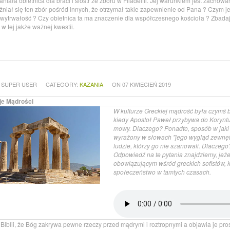
aniała obietnica dla braci i sióstr ze zboru w Filadelfii. Jej warunkiem jest zach
niał się ten zbór pośród innych, że otrzymał takie zapewnienie od Pana ? Czym jes
 wytrwałość ? Czy obietnica ta ma znaczenie dla współczesnego kościoła ? Zbada
w tej jakże ważnej kwestii.
 SUPER USER
CATEGORY:
KAZANIA
ON 07 KWIECIEŃ 2019
je Mądrości
W kulturze Greckiej mądrość była czymś
kiedy Apostoł Paweł przybywa do Koryntu
mowy. Dlaczego? Ponadto, sposób w jaki 
wyrażony w słowach "jego wygląd zewnętr
ludzie, którzy go nie szanowali. Dlaczego
Odpowiedź na te pytania znajdziemy, jeże
obowiązującym wśród greckich sofistów, k
społeczeństwo w tamtych czasach.
Biblii, że Bóg zakrywa pewne rzeczy przed mądrymi i roztropnymi a objawia je pro