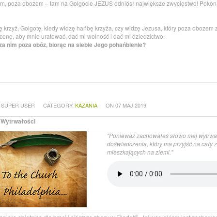
m, poza obozem – tam na Golgocie JEZUS odniósł największe zwycięstwo! Pokonał
ę krzyż, Golgotę, kiedy widzę hańbę krzyża, czy widzę Jezusa, który poza obozem z
cenę, aby mnie uratować, dać mi wolność i dać mi dziedzictwo.
za nim poza obóz, biorąc na siebie Jego pohańbienie?
 SUPER USER
CATEGORY:
KAZANIA
ON 07 MAJ 2019
 Wytrwałości
"Ponieważ zachowałeś słowo mej wytrwał
doświadczenia, który ma przyjść na cały 
mieszkających na ziemi."