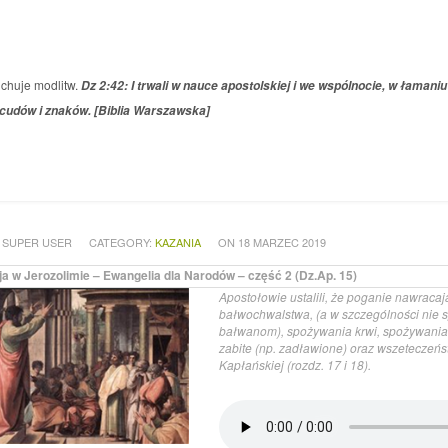
uchuje modlitw.
Dz 2:42: I trwali w nauce apostolskiej i we wspólnocie, w łamani
 cudów i znaków. [Biblia Warszawska]
 SUPER USER
CATEGORY:
KAZANIA
ON 18 MARZEC 2019
a w Jerozolimie – Ewangelia dla Narodów – część 2 (Dz.Ap. 15)
Apostołowie ustalili, że poganie nawraca
bałwochwalstwa, (a w szczególności nie 
bałwanom), spożywania krwi, spożywania m
zabite (np. zadławione) oraz wszeteczeńs
Kapłańskiej (rozdz. 17 i 18).