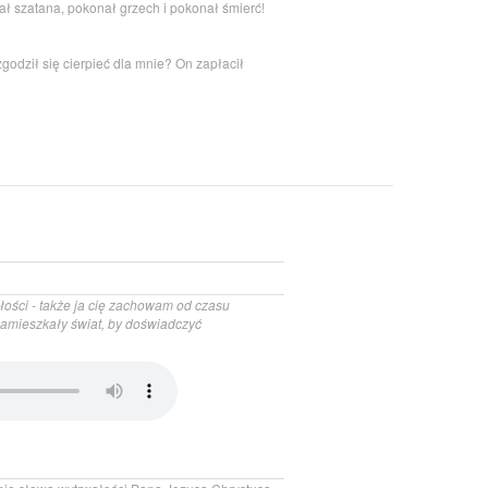
 szatana, pokonał grzech i pokonał śmierć!
godził się cierpieć dla mnie? On zapłacił
ości - także ja cię zachowam od czasu
zamieszkały świat, by doświadczyć