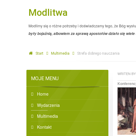
Modlitwa
Modlimy się o różne potrzeby i doświadczamy tego, że Bóg wysł
były bojaźnią, albowiem za sprawą apostołów działo się wiele
Start
Multimedia
Strefa dobrego nauczania
WRITEN BY
MOJE MENU
Konferencj
Home
Wydarzenia
Multimedia
Kontakt