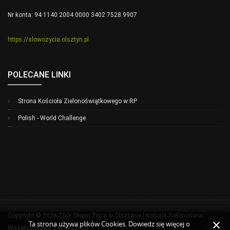
Nr konta: 94 1140 2004 0000 3402 7528 9907
https://slowozycia.olsztyn.pl
POLECANE LINKI
Strona Kościoła Zielonoświątkowego w RP
Polish - World Challenge
Copyright © 2026 Zbór Słowo Życia w Olsztynie | Kościół Zielonoświatkowy.
Ta strona używa plików Cookies. Dowiedz się więcej o
Wszelkie prawa zastrzeżone.