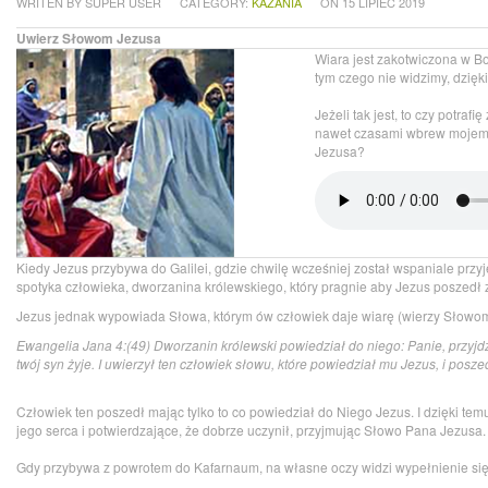
WRITEN BY SUPER USER
CATEGORY:
KAZANIA
ON 15 LIPIEC 2019
Uwierz Słowom Jezusa
Wiara jest zakotwiczona w Bo
tym czego nie widzimy, dzię
Jeżeli tak jest, to czy potra
nawet czasami wbrew mojem
Jezusa?
Kiedy Jezus przybywa do Galilei, gdzie chwilę wcześniej został wspaniale przyj
spotyka człowieka, dworzanina królewskiego, który pragnie aby Jezus poszedł z
Jezus jednak wypowiada Słowa, którym ów człowiek daje wiarę (wierzy Słowom,
Ewangelia Jana 4:(49) Dworzanin królewski powiedział do niego: Panie, przyjdź
twój syn żyje. I uwierzył ten człowiek słowu, które powiedział mu Jezus, i posze
Człowiek ten poszedł mając tylko to co powiedział do Niego Jezus. I dzięki te
jego serca i potwierdzające, że dobrze uczynił, przyjmując Słowo Pana Jezusa.
Gdy przybywa z powrotem do Kafarnaum, na własne oczy widzi wypełnienie si