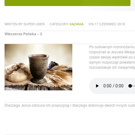
WRITEN BY SUPER USER
CATEGORY:
KAZANIA
ON 17 CZERWIEC 2019
Wieczerza Pańska – 2
Po cudownym rozmnożeniu ch
rozpoznali w Jezusie Mesjasz
czasie swojej wędrówki po p
samym rozpocząć powstanie 
rozczarowuje ich mesjanist
Dlaczego Jezus odrzuca ich propozycję i dlaczego dokonuje dwóch innych cudó