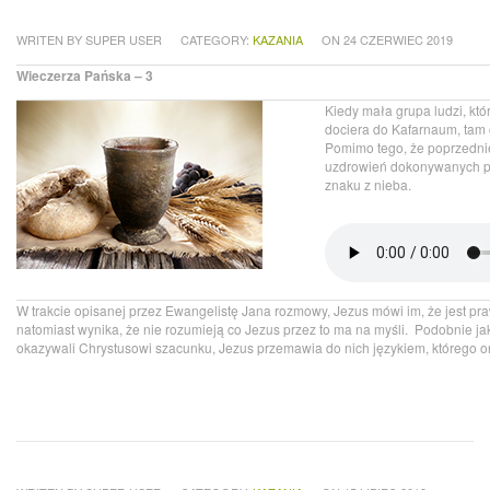
WRITEN BY SUPER USER
CATEGORY:
KAZANIA
ON 24 CZERWIEC 2019
Wieczerza Pańska – 3
Kiedy mała grupa ludzi, kt
dociera do Kafarnaum, tam
Pomimo tego, że poprzednie
uzdrowień dokonywanych prz
znaku z nieba.
W trakcie opisanej przez Ewangelistę Jana rozmowy, Jezus mówi im, że jest praw
natomiast wynika, że nie rozumieją co Jezus przez to ma na myśli. Podobnie j
okazywali Chrystusowi szacunku, Jezus przemawia do nich językiem, którego o