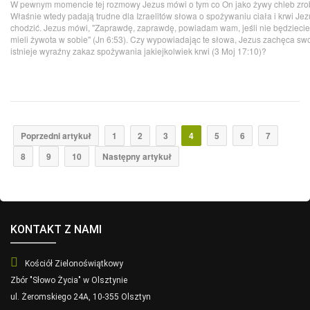
W pewnym momencie tej rozmowy Jezus mówi o tym co On jako żywy chleb zrobi 
Właśnie wtedy padają trudne dla Izraelitów słowa o spożywaniu ciała i krwi Je
chodzić. Jezus mówi, "Zaprawdę, zaprawdę, powiadam wam, jeśli nie będziecie je
mieli żywota w sobie" (Jn 6:53). Czy wypowiadając te słowa, Jezus zachęca sw
istnieje wyraźny zakaz spożywania jakiejkolwiek krwi (3 Moj 17:10)?
Poprzedni artykuł
1
2
3
4
5
6
7
8
9
10
Następny artykuł
KONTAKT Z NAMI
Kościół Zielonoświątkowy
Zbór "Słowo Życia" w Olsztynie
ul. Żeromskiego 24A, 10-355 Olsztyn