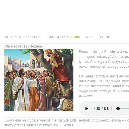
WRITEN BY SUPER USER
CATEGORY:
KAZANIA
ON 01 LIPIEC 2019
Chcę zobaczyć Jezusa
Podczas święta Paschy w Jerozo
zapragnęli zobaczyć Jezusa, przy
tym do Andrzeja a Ci przyszli z
niekonwencjonalny, Jego odpow
Ew. Jana 12:(23) A Jezus im od
uwielbiony. (24) Zaprawdę, zap
ziemię, nie obumrze, samo zostaj
swoje życie, utraci je, a kto ni
wieczne.
Ewangelia nie podaje wprost intencji tych ludzi, jednak, odpowiedź Jezusa – któr
którzy pragną widzieć w swoim życiu Jezusa.