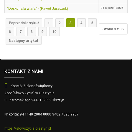
04 styczeń 2026
"Doskonała wiara" - (Paweł Jaszczuk)
Poprzedni artykuł
1
2
3
4
5
Strona 3 z 36
6
7
8
9
10
Następny artykuł
KONTAKT Z NAMI
Kościół Zielonoświątkowy
Zbór "Słowo Życia" w Olsztynie
ul. Żeromskiego 24A, 10-355 Olsztyn
Nr konta: 94 1140 2004 0000 3402 7528 9907
https://slowozycia.olsztyn.pl