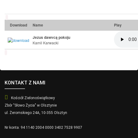
Download
Name
Play
Jezus dawvcą pokoju
Kamil Karwacki
KONTAKT Z NAMI
Kościół Zielonoświątkowy
Zbór "Słowo Życia" w Olsztynie
ul. Żeromskiego 24A, 10-355 Olsztyn
Nr konta: 94 1140 2004 0000 3402 7528 9907