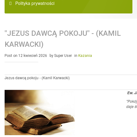
Polityka prywatności
"JEZUS DAWCĄ POKOJU" - (KAMIL
KARWACKI)
Post on 12 kwiecień 2026
by Super User
in
Kazania
Jezus dawcą pokoju - (Kamil Karwacki)
Ew. J
"Pokój
daje ś