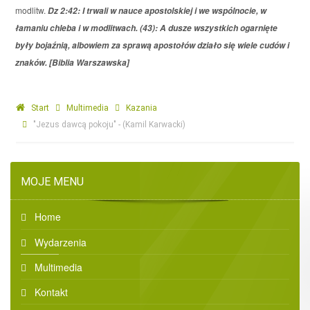
modlitw.
Dz 2:42: I trwali w nauce apostolskiej i we wspólnocie, w
łamaniu chleba i w modlitwach. (43): A dusze wszystkich ogarnięte
były bojaźnią, albowiem za sprawą apostołów działo się wiele cudów i
znaków. [Biblia Warszawska]
Start
Multimedia
Kazania
"Jezus dawcą pokoju" - (Kamil Karwacki)
MOJE MENU
Home
Wydarzenia
Multimedia
Kontakt