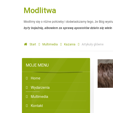
Modlitwa
Modlimy się o różne potrzeby i doświadczamy tego, że Bóg wysł
były bojaźnią, albowiem za sprawą apostołów działo się wiele
Start
Multimedia
Kazania
Artykuły główne
MOJE MENU
Home
Wydarzenia
Multimedia
Kontakt