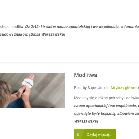
uchuje modlitw.
Dz 2:42: I trwali w nauce apostolskiej i we wspólnocie, w łamani
 cudów i znaków. [Biblia Warszawska]
Modlitwa
Post by Super User
in
Artykuły główne
Modlimy się o różne potrzeby i doświ
nauce apostolskiej i we wspólnocie, 
ogarnięte były bojaźnią, albowiem za
Warszawska]
Czytaj więcej...