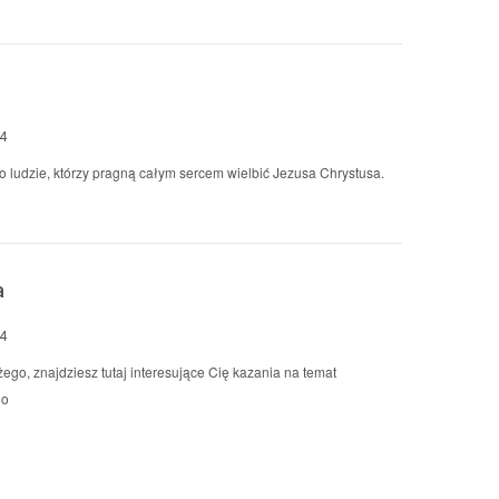
14
 ludzie, którzy pragną całym sercem wielbić Jezusa Chrystusa.
a
14
o, znajdziesz tutaj interesujące Cię kazania na temat
go