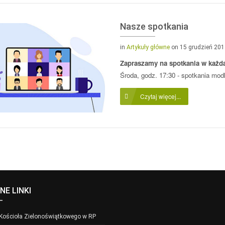
Nasze spotkania
in
Artykuły główne
on 15 grudzień 20
Zapraszamy na spotkania w każdą
Środa, godz. 17:30 - spotkania mod
Czytaj więcej...
NE LINKI
 Kościoła Zielonoświątkowego w RP