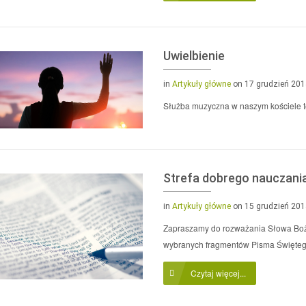
Uwielbienie
in
Artykuły główne
on 17 grudzień 20
Służba muzyczna w naszym kościele to
Strefa dobrego nauczani
in
Artykuły główne
on 15 grudzień 20
Zapraszamy do rozważania Słowa Bożeg
wybranych fragmentów Pisma Święte
Czytaj więcej...