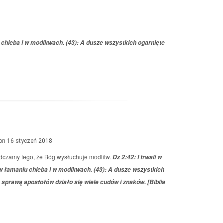
u chleba i w modlitwach. (43): A dusze wszystkich ogarnięte
on 16 styczeń 2018
adczamy tego, że Bóg wysłuchuje modlitw.
Dz 2:42: I trwali w
w łamaniu chleba i w modlitwach. (43): A dusze wszystkich
 sprawą apostołów działo się wiele cudów i znaków. [Biblia