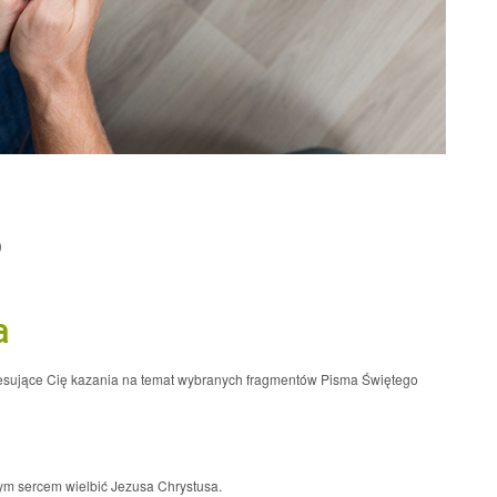
0
a
resujące Cię kazania na temat wybranych fragmentów Pisma Świętego
łym sercem wielbić Jezusa Chrystusa.