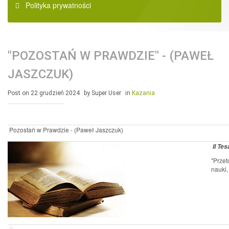
Polityka prywatności
"POZOSTAŃ W PRAWDZIE" - (PAWEŁ
JASZCZUK)
Post on 22 grudzień 2024
by Super User
in
Kazania
Pozostań w Prawdzie - (Paweł Jaszczuk)
II Te
"Przet
nauki,