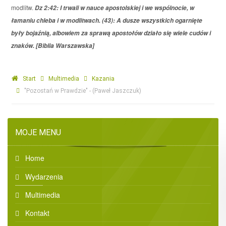
modlitw.
Dz 2:42: I trwali w nauce apostolskiej i we wspólnocie, w
łamaniu chleba i w modlitwach. (43): A dusze wszystkich ogarnięte
były bojaźnią, albowiem za sprawą apostołów działo się wiele cudów i
znaków. [Biblia Warszawska]
Start
Multimedia
Kazania
"Pozostań w Prawdzie" - (Paweł Jaszczuk)
MOJE MENU
Home
Wydarzenia
Multimedia
Kontakt